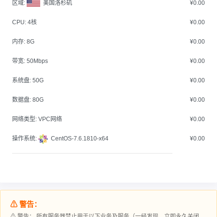
区域:
美国洛杉矶
¥0.00
CPU:
4核
¥0.00
内存:
8G
¥0.00
带宽:
50Mbps
¥0.00
系统盘:
50G
¥0.00
数据盘:
80G
¥0.00
网络类型:
VPC网络
¥0.00
操作系统:
CentOS-7.6.1810-x64
¥0.00
⚠ 警告：
⚠ 警告： 所有服务器禁止用于以下业务及服务（一经发现，立即永久关闭，