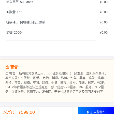
流入宽带:
500Mbps
¥0.00
IP数量:
1个
¥0.00
链接端口:
随机端口/防止爆破
¥0.00
防御:
200G
¥0.00
⚠ 警告：
⚠ 警告： 所有服务器禁止用于以下业务及服务（一经发现，立即永久关闭，
概不退款）：侵权、盗版、 色情、博彩、诈骗、钓鱼、黑客、爆破、病毒、
外挂、攻击、扫描、空间、网盘、小说、影视、拨号、加速、挖矿、VOIP、
SMTP邮件服务等违法违规用途。 禁止搭建VPN服务、DNS服务、NTP服
务、加速服务、代刷平台、发卡网、无支付牌照的第三方及第四方支付等
总价： ¥599.00
加入购物车