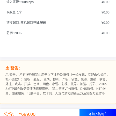
流入宽带:
500Mbps
¥0.00
IP数量:
1个
¥0.00
链接端口:
随机端口/防止爆破
¥0.00
防御:
200G
¥0.00
⚠ 警告：
⚠ 警告： 所有服务器禁止用于以下业务及服务（一经发现，立即永久关闭，
概不退款）：侵权、盗版、 色情、博彩、诈骗、钓鱼、黑客、爆破、病毒、
外挂、攻击、扫描、空间、网盘、小说、影视、拨号、加速、挖矿、VOIP、
SMTP邮件服务等违法违规用途。 禁止搭建VPN服务、DNS服务、NTP服
务、加速服务、代刷平台、发卡网、无支付牌照的第三方及第四方支付等
总价： ¥699.00
加入购物车